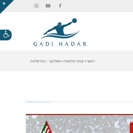
Instagram
YouTube
Facebook
פתח
סרגל
נגיש
ראשי
»
קטעי עיתונות
»
אסלינגן – בונדסליגה