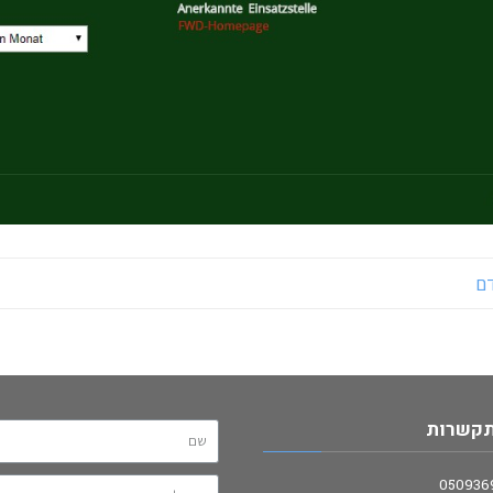
דם
תקשרות