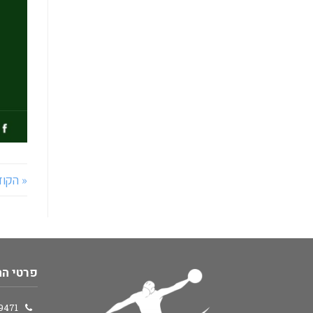
« הקו
פרטי ה
0509369471