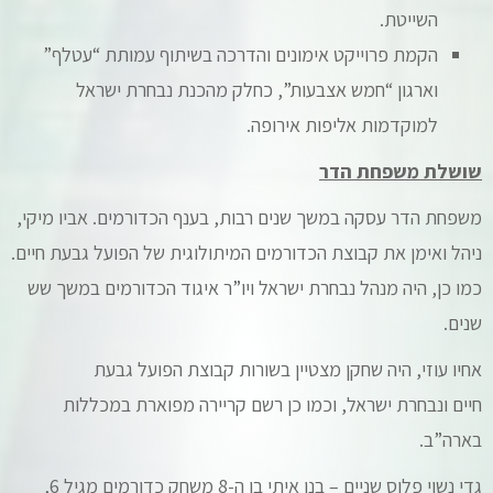
השייטת.
הקמת פרוייקט אימונים והדרכה בשיתוף עמותת “עטלף”
וארגון “חמש אצבעות”, כחלק מהכנת נבחרת ישראל
למוקדמות אליפות אירופה.
שושלת משפחת הדר
משפחת הדר עסקה במשך שנים רבות, בענף הכדורמים. אביו מיקי,
ניהל ואימן את קבוצת הכדורמים המיתולוגית של הפועל גבעת חיים.
כמו כן, היה מנהל נבחרת ישראל ויו”ר איגוד הכדורמים במשך שש
שנים.
אחיו עוזי, היה שחקן מצטיין בשורות קבוצת הפועל גבעת
חיים ונבחרת ישראל, וכמו כן רשם קריירה מפוארת במכללות
בארה”ב.
גדי נשוי פלוס שניים – בנו איתי בן ה-8 משחק כדורמים מגיל 6,