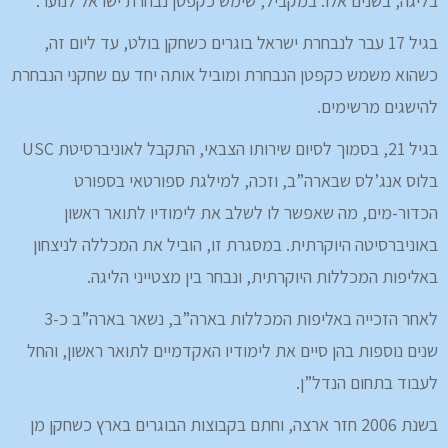
בליגה, בשנים אלו. במקביל, שימש כקפטן נבחרת ישראל לנוער.
בגיל 17 עבר לנבחרת ישראל בוגרים כשחקן בולט, עד ליום זה,
כשהוא משמש כקפטן הנבחרת ומוביל אותה יחד עם שחקני הנבחרת
להישגים מרשימים.
בגיל 21, בסמוך לסיום שירותו הצבאי, התקבל לאוניברסיטת USC
בלוס אנג’לס שבארה”ב, וזכה, למילגת ספורטאי בספורט
הכדור-מים, מה שאפשר לו לשלב את לימודיו לתואר ראשון
באוניברסיטה היוקרתית. במסגרת זו, הוביל את המכללה לניצחון
באליפות המכללות היוקרתית, ונבחר בין מצטייני הליגה.
לאחר הזכייה באליפות המכללות בארה”ב, נשאר בארה”ב כ-3
שנים נוספות בהן סיים את לימודיו האקדמיים לתואר ראשון, והחל
לעבוד בתחום הנדל”ן.
בשנת 2006 חזר ארצה, וחתם בקבוצות הבוגרים בארץ כשחקן מן